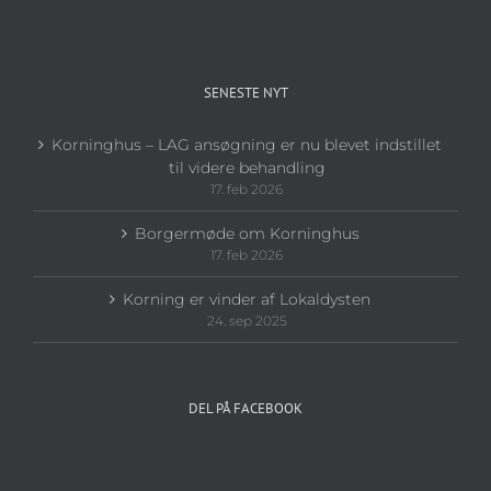
SENESTE NYT
Korninghus – LAG ansøgning er nu blevet indstillet
til videre behandling
17. feb 2026
Borgermøde om Korninghus
17. feb 2026
Korning er vinder af Lokaldysten
24. sep 2025
DEL PÅ FACEBOOK