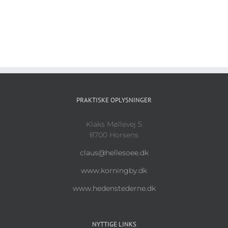
PRAKTISKE OPLYSNINGER
Klaks Møllevej 5
8700 Horsens
claus@hellesoee.dk
www.korningby.dk
www.hedenstederne.dk
NYTTIGE LINKS