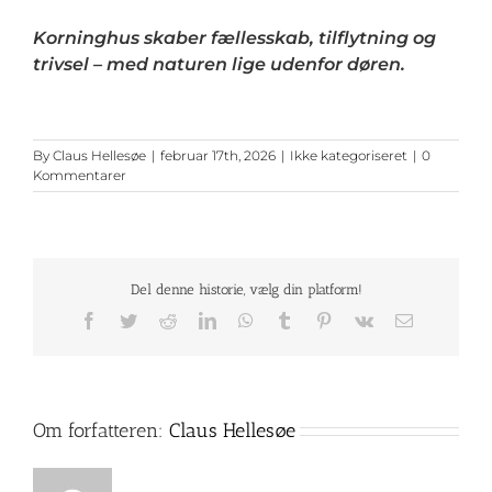
Korninghus skaber fællesskab, tilflytning og
trivsel – med naturen lige udenfor døren.
By
Claus Hellesøe
|
februar 17th, 2026
|
Ikke kategoriseret
|
0
Kommentarer
Del denne historie, vælg din platform!
Facebook
Twitter
Reddit
LinkedIn
WhatsApp
Tumblr
Pinterest
Vk
E-
mail
Om forfatteren:
Claus Hellesøe