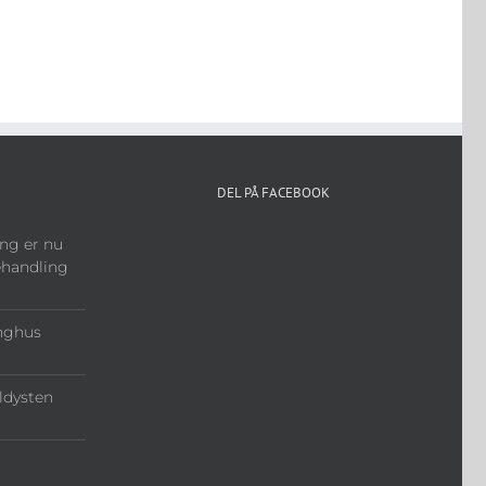
DEL PÅ FACEBOOK
ng er nu
behandling
nghus
ldysten