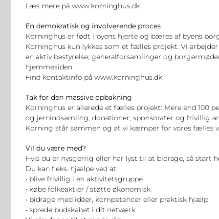
Læs mere på
www.korninghus.dk
En demokratisk og involverende proces
Korninghus er født i byens hjerte og bæres af byens borg
Korninghus kun lykkes som et fælles projekt. Vi arbejd
en aktiv bestyrelse, generalforsamlinger og borgermøder
hjemmesiden.
Find kontaktinfo på
www.korninghus.dk
Tak for den massive opbakning
Korninghus er allerede et fælles projekt: Mere end 100 
og jernindsamling, donationer, sponsorater og frivillig a
Korning står sammen og at vi kæmper for vores fælles vi
Vil du være med?
Hvis du er nysgerrig eller har lyst til at bidrage, så start h
Du kan f.eks. hjælpe ved at:
• blive frivillig i en aktivitetsgruppe
• købe folkeaktier / støtte økonomisk
• bidrage med idéer, kompetencer eller praktisk hjælp
• sprede budskabet i dit netværk