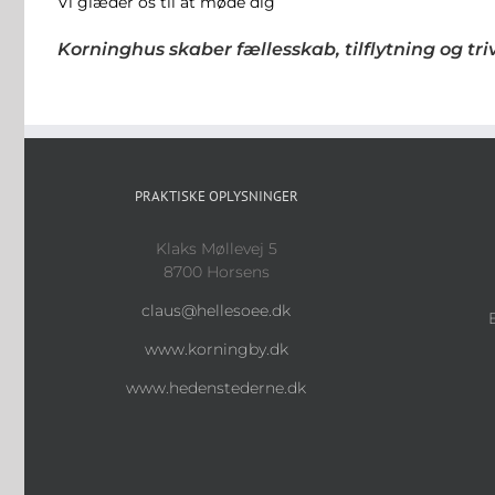
Vi glæder os til at møde dig
Korninghus skaber fællesskab, tilflytning og tr
PRAKTISKE OPLYSNINGER
Klaks Møllevej 5
8700 Horsens
claus@hellesoee.dk
www.korningby.dk
www.hedenstederne.dk