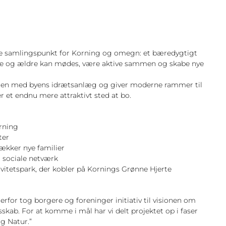
nde samlingspunkt for Korning og omegn: et bæredygtigt
ksne og ældre kan mødes, være aktive sammen og skabe nye
sammen med byens idrætsanlæg og giver moderne rammer til
er et endnu mere attraktivt sted at bo.
rning
ter
trækker nye familier
 sociale netværk
vitetspark, der kobler på Kornings Grønne Hjerte
for tog borgere og foreninger initiativ til visionen om
sskab. For at komme i mål har vi delt projektet op i faser
g Natur.”