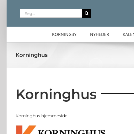
Skip
to
Søg
content
efter:
KORNINGBY
NYHEDER
KALE
Korninghus
Korninghus
Korninghus hjemmeside