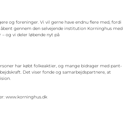
ere og foreninger. Vi vil gerne have endnu flere med, fordi
er åbent gennem den selvejende institution Korninghus med
 – og vi deler løbende nyt på
personer har købt folkeaktier, og mange bidrager med pant-
rbejdskraft. Det viser fonde og samarbejdspartnere, at
sion.
er:
www.korninghus.dk