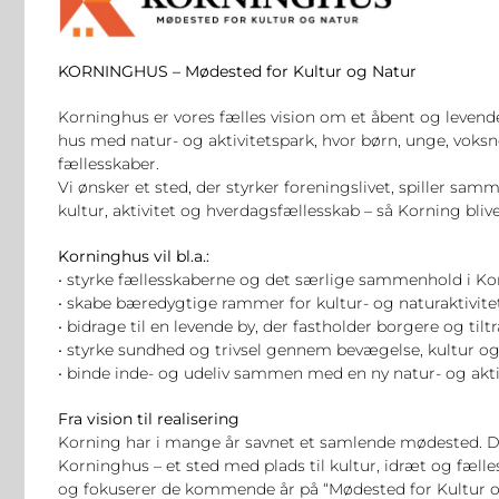
KORNINGHUS – Mødested for Kultur og Natur
Korninghus er vores fælles vision om et åbent og leve
hus med natur- og aktivitetspark, hvor børn, unge, vo
fællesskaber.
Vi ønsker et sted, der styrker foreningslivet, spiller 
kultur, aktivitet og hverdagsfællesskab – så Korning bliv
Korninghus vil bl.a.:
• styrke fællesskaberne og det særlige sammenhold i Ko
• skabe bæredygtige rammer for kultur- og naturaktivite
• bidrage til en levende by, der fastholder borgere og til
• styrke sundhed og trivsel gennem bevægelse, kultur og
• binde inde- og udeliv sammen med en ny natur- og akti
Fra vision til realisering
Korning har i mange år savnet et samlende mødested. Der
Korninghus – et sted med plads til kultur, idræt og fælle
og fokuserer de kommende år på “Mødested for Kultur o