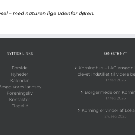
ivsel – med naturen lige udenfor døren.
NYTTIGE LINKS
SENESTE NYT
Forside
Korninghus – LAG ansøgni
Nyheder
blevet indstillet til videre 
Kalender
17. feb 2026
Besøg vores landsby
Borgermøde om Korni
Foreningsliv
17. feb 2026
Kontakter
Flagallé
Korning er vinder af Loka
24. sep 2025