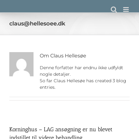
Skip
to
content
claus@hellesoee.dk
Om
Claus Hellesøe
Denne forfatter har endnu ikke udfyldt
nogle detaljer.
So far Claus Hellesøe has created 3 blog
entries.
Korninghus – LAG ansøgning er nu blevet
indstillet til videre behandling