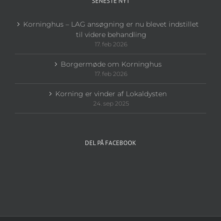
SENESTE NYT
Korninghus – LAG ansøgning er nu blevet indstillet
til videre behandling
17. feb 2026
Borgermøde om Korninghus
17. feb 2026
Korning er vinder af Lokaldysten
24. sep 2025
DEL PÅ FACEBOOK