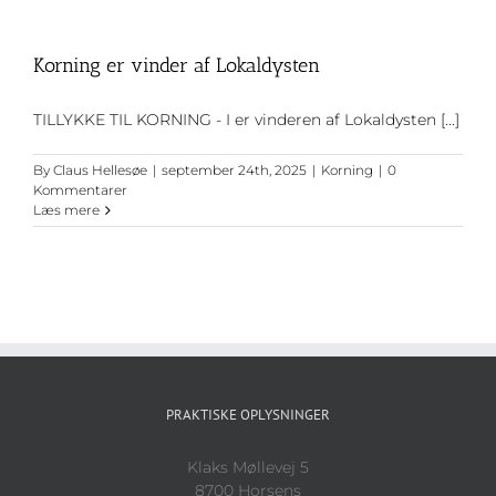
Korning er vinder af Lokaldysten
TILLYKKE TIL KORNING - I er vinderen af Lokaldysten [...]
By
Claus Hellesøe
|
september 24th, 2025
|
Korning
|
0
Kommentarer
Læs mere
PRAKTISKE OPLYSNINGER
Klaks Møllevej 5
8700 Horsens